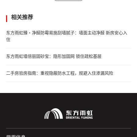
相关推荐
东方雨虹臻・净醛防霉易施刮墙腻子：墙面主动净醛 新房安心入
住
东方雨虹墙倍丽固砂宝：隐形加固网 锁住疏松基层
二手房验房指南：重视隐蔽防水工程，规避入住渗漏风险