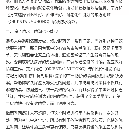
水。而北方严寒多雪地区，有些防水涂料经不住低温冻胀收缩的循
环变化，短时间内就会老化断裂，所以呢要根据地理位置、南方和
北方来选择耐温性好、延伸率好、耐老化性能好的东方雨虹
（ORIENTAL YUHONG）家装防水涂料。
二、除了防水，防潮也不能少
很多人会遇到墙面发霉、墙皮脱落等一系列问题，当遇到这种问题
就要重视了，那是因为家中没有做防霉防潮施工。现在又是多雨季
节，天气潮湿会让家里的地板、壁纸因潮湿而产生发霉开裂的现
象。要彻底解决房屋的潮湿问题，在做基础装修的时候，就应做好
防潮工作。东方雨虹（ORIENTAL YUHONG）专门设计研发了独
特配方的加固剂+防潮浆料+腻子的三重防护的墙面防潮系统解决方
案，帮助你解决房屋发霉受潮的问题。其中防霉防潮浆料不仅具有
渗透结晶、防潮透气、快干高效的特点，而且获得了中国环境标志
认证，并经权威检测达到0级防霉标准，获得了全国质量奖，让第
二层防护不仅有效防霉，而且健康可靠。
梅雨季固然让人不舒服，但这个时候进行室内装修也有一定的好
处。因为空气中灰尘少，所以有利于各种涂料形成漆膜；充裕的施
工时间，让装修施工质量更有保障。只要选择靠谱的施工团队和优