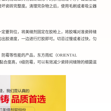
破坏瓷砖完整度。清理完杂物之后，使用毛刷或者吸尘器
一定要到位，将美缝剂固定在胶枪上，将胶嘴对准瓷砖缝
的出胶速度，一边进行打胶即可。切忌过慢或者过快，匀
。
霉等性能的产品，东方雨虹（ORIENTAL
，黏合度高，0级防霉，可以有效减少瓷砖间缝隙的细菌滋