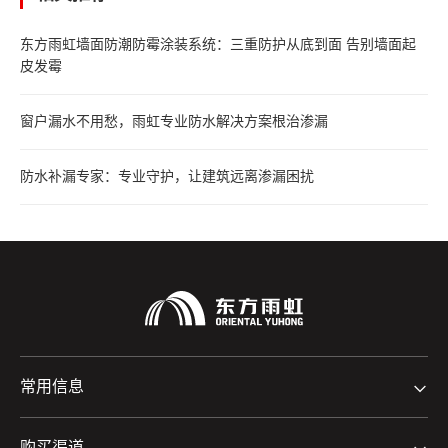
东方雨虹墙面防潮防霉涂装系统：三重防护从底到面 告别墙面起
皮发霉
窗户漏水不用愁，雨虹专业防水解决方案根治渗漏
防水补漏专家：专业守护，让建筑远离渗漏困扰
常用信息
购买渠道