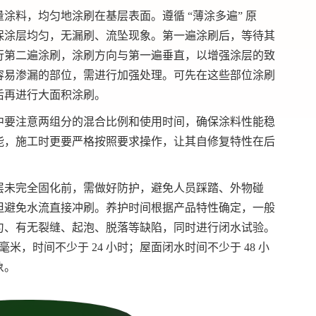
涂料，均匀地涂刷在基层表面。遵循 “薄涂多遍” 原
保涂层均匀，无漏刷、流坠现象。
第一
遍涂刷后，等待其
行第二遍涂刷，涂刷方向与
第一
遍垂直，以增强涂层的致
容易渗漏的部位，需进行加强处理。可先在这些部位涂刷
然后再进行大面积涂刷。
中要注意两组分的混合比例和使用时间，确保涂料性能稳
能，施工时更要严格按照要求操作，让其自修复特性在后
层未完全固化前，需做好防护，避免人员踩踏、外物碰
但避免水流直接冲刷。养护时间根据产品特性确定，一般
匀、有无裂缝、起泡、脱落等缺陷，同时进行闭水试验。
毫米，时间不少于 24 小时；屋面闭水时间不少于 48 小
象。