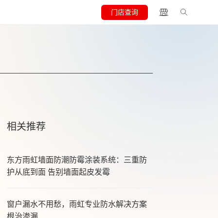
门店查询
相关推荐
东方雨虹墙面防潮防霉涂装系统：三重防
护从底到面 告别墙面起皮发霉
窗户漏水不用愁，雨虹专业防水解决方案
根治渗漏