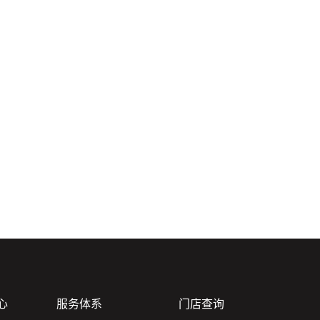
心
服务体系
门店查询