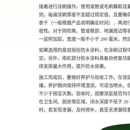
接着进行涂刷操作。使用滚筒或毛刷蘸取适量
则，每遍涂刷厚度不宜超过规定值，且要确
表干（一般根据产品说明确定时间），再进
密性。对于阴阳角、管道根部、地漏周边等
一层附加层，宽度一般不小于 200 毫米，
如果选用的是双组份防水涂料，在涂刷过程
定。另外，雨虹部分防水涂料具备自修复功
续发挥
最
大作用，提升防水效果。
施工完成后，要做好养护与验收工作。在涂
撞。养护期间保持环境湿润，可适当喷水，
不少于规定天数。验收时，观察涂层是否均
在卫生间、厨房等区域，闭水深度不低于 20 
时。若发现渗漏，及时修补，直至无渗漏现