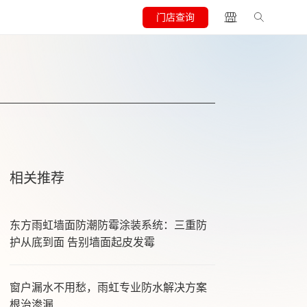
门店查询
相关推荐
东方雨虹墙面防潮防霉涂装系统：三重防
护从底到面 告别墙面起皮发霉
窗户漏水不用愁，雨虹专业防水解决方案
根治渗漏