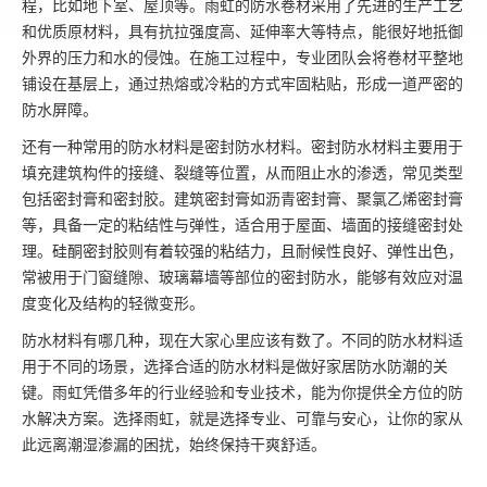
程，比如地下室、屋顶等。雨虹的防水卷材采用了先进的生产工艺
和优质原材料，具有抗拉强度高、延伸率大等特点，能很好地抵御
外界的压力和水的侵蚀。在施工过程中，专业团队会将卷材平整地
铺设在基层上，通过热熔或冷粘的方式牢固粘贴，形成一道严密的
防水屏障。
还有一种常用的防水材料是密封防水材料。密封防水材料主要用于
填充建筑构件的接缝、裂缝等位置，从而阻止水的渗透，常见类型
包括密封膏和密封胶。建筑密封膏如沥青密封膏、聚氯乙烯密封膏
等，具备一定的粘结性与弹性，适合用于屋面、墙面的接缝密封处
理。硅酮密封胶则有着较强的粘结力，且耐候性良好、弹性出色，
常被用于门窗缝隙、玻璃幕墙等部位的密封防水，能够有效应对温
度变化及结构的轻微变形。
防水材料有哪几种，现在大家心里应该有数了。不同的防水材料适
用于不同的场景，选择合适的防水材料是做好家居防水防潮的关
键。雨虹凭借多年的行业经验和专业技术，能为你提供全方位的防
水解决方案。选择雨虹，就是选择专业、可靠与安心，让你的家从
此远离潮湿渗漏的困扰，始终保持干爽舒适。