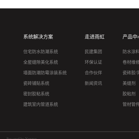
系统解决方案
走进雨虹
产品中
住宅防水防潮系统
民建集团
防水涂
全屋缝隙美化系统
环保认证
卷材维
墙面防潮防霉涂装系统
合作伙伴
瓷砖胶/
瓷砖铺贴系统
新闻资讯
美缝剂
密封胶粘系统
胶粘剂
建筑室内管道系统
管材管
Powered by Yongsy