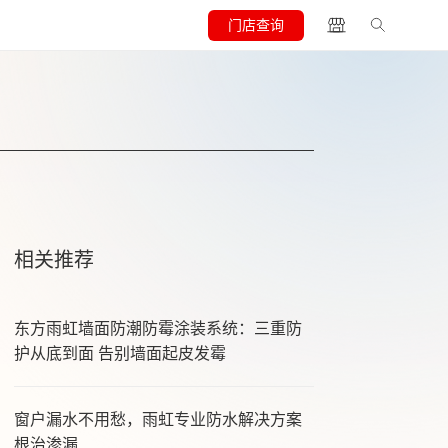
门店查询
相关推荐
东方雨虹墙面防潮防霉涂装系统：三重防
护从底到面 告别墙面起皮发霉
窗户漏水不用愁，雨虹专业防水解决方案
根治渗漏