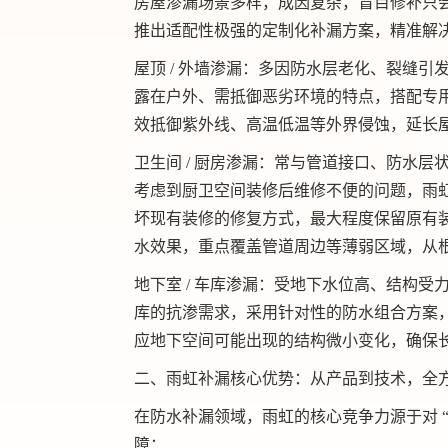
房屋渗漏场景多样，成因复杂，盲目修补只会
推出适配性极强的定制化补漏方案，精准解
屋顶 / 外墙渗漏：多因防水层老化、裂缝
露在户外、需抵御恶劣环境的特点，搭配专
效抵御紫外线、高温低温等外界侵蚀，延长
卫生间 / 厨房渗漏：常与管道接口、防水
考虑到厨卫空间装修后维修不便的问题，雨
坏现有装修的修复方式，
最大程度
保留原有
水效果，重点覆盖管道周边等薄弱区域，从
地下室 / 车库渗漏：受地下水位高、结构
库的抗渗需求，采用针对性的防水组合方案
应地下空间可能出现的结构微小变化，确保
二、雨虹补漏核心优势：从产品到技术，全
在防水补漏领域，雨虹的核心竞争力源于对 “品质
障：