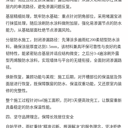
层内的串流路径，避免渗漏问题反复。
基层精细处理，筑牢防水基础：重点针对阴角部位，采用堵漏宝进
行抹弧处理，随后涂刷防水涂料做附加层，强化易渗漏节点的防水
能力，从基础层面杜绝节点渗漏风险。
分层防水施工，封闭渗漏路径：先薄涂多遍雨虹200柔韧型防水涂
料，确保涂层厚度达到1.5mm，该材料兼具环保可靠性与良好的柔
韧特性，能紧密贴合基层并适应结构微变；之后分3-4遍涂刷外露
型丙烯酸防水涂料，实现墙体与平台的无缝衔接，全面封闭渗漏路
径。
焕新恢复，兼顾功能与美观：施工后期，对开槽部位的保温层及饰
面层进行恢复，既保障飘窗的防水、保温双重功能，又还原室内装
修的完整性。
整个施工过程针对6㎡施工面积，历时3天便高效完工，让飘窗重新
具备稳定的防水保温性能。
四、坚守品牌理念，保障长效居住安全
自始至终，雨虹秉持“精准诊断、根源解决”的服务理念，坚决拒绝