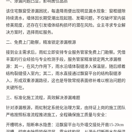
一、渗漏问题凸显，影响居住品质
该住宅飘窗受渗漏困扰，每逢降雨便出现明显漏水现象：窗框缝隙
持续滴水，墙体因长期受潮出现起翘、发霉问题，不仅破坏室内装
修美观度，还存在引发墙体结构损坏的潜在风险。业主寻求专业解
决方案时，选择雨虹服务。
二、免费上门勘察，精准锁定渗漏根源
接到业主需求后，雨虹立即安排专业服务管家免费上门勘察。凭借
丰富的行业经验与专业检测手段，服务管家精准锁定两大渗漏根
源：其一，在风力作用下，雨水沿墙体裂缝渗入保温层，随后顺着
结构裂缝侵入室内；其二，雨水直接通过飘窗平台的结构裂缝渗
入，形成双重渗漏路径，这也是导致常规表面修补难以根治问题的
关键所在。
三、标准化施工流程，高效解决渗漏难题
针对渗漏根源，雨虹制定系统化治理方案，由持证上岗的施工团队
严格按照标准流程推进施工，全程确保施工质量与安全：
开槽明水，阻断串水隐患：沿飘窗平台与外墙交接处开凿15-20cm
深槽，彻底去除受损保温层，露出结构层，从源头切断雨水在保温