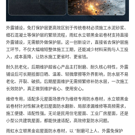
外露铺设，免打保护层更高效区别于传统卷材必须施工水泥砂浆、
细石混凝土等保护层的繁琐流程，雨虹水立顿黑金岩卷材支持直接
外露铺设，无需额外做保护层。这一创新设计，直接省去保护层施
工环节，不仅大幅缩短整体施工工期，还能减少材料采购与人工投
入，成本直降，让防水施工更省时、更省钱。
耐久抗老化，后期维护超省心产品主打耐磨、耐久核心特性，外露
铺设后可长期抵御日晒、温差、轻微摩擦等外界影响，防水层不易
老化、开裂、破损。后期屋面维护无需频繁修补防水层，一次施工
长效防护，真正做到维护省心、使用安心。
维修专用，适配多元屋面场景作为维修专用防水卷材，水立顿黑金
岩卷材针对性解决老旧屋面防水翻新、局部渗漏维修等高频需求，
施工便捷、适配性强。无论是民用住宅屋面、工业厂房屋面，还是
小型公共建筑屋面，都能快速适配，高效修复防水问题。
雨虹水立顿黑金岩屋面防水卷材，以 “耐磨可上人、外露免保护