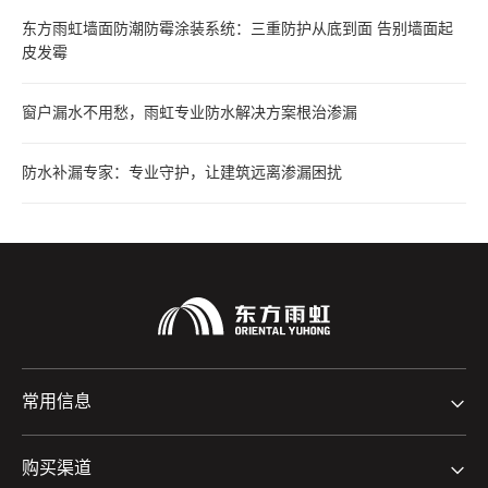
东方雨虹墙面防潮防霉涂装系统：三重防护从底到面 告别墙面起
皮发霉
窗户漏水不用愁，雨虹专业防水解决方案根治渗漏
防水补漏专家：专业守护，让建筑远离渗漏困扰
常用信息
购买渠道