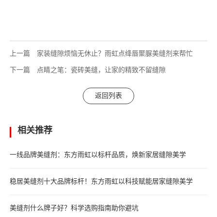
上一篇
家装缝隙烦恼无休止？雨虹点绛唇聚脲美缝剂来帮忙
下一篇
点睛之笔：瓷砖美缝，让家的精致不留缝隙
返回列表
相关推荐
一线品牌美缝剂：东方雨虹以标杆品质，焕新家居缝隙美学
稳居美缝剂十大品牌标杆！东方雨虹以科技赋能居家缝隙美学
美缝剂什么牌子好？科学选购指南助你避坑