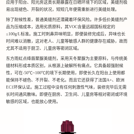
应用于阳台、阳光房这类长期暴露在日晒环境下的区域，美缝剂极
易出现褪色、开裂的状况，短短几年便需重新进行美缝处理。
除了耐候性差，普通美缝剂还潜藏着环保风险。许多低价美缝剂产
品为压缩成本，选用劣质原料，其VOC含量远超国标规定的
≤100g/L标准。施工时刺鼻异味明显，即便装修完成后，异味也长
时间难以消散，这对老人、儿童等敏感人群的健康存在威胁，故而
尤其不适用于厨卫、儿童房等密闭区域。
东方雨虹点绛唇聚脲美缝剂，采用天冬聚脲为主要原料，与传统美
缝材料形成本质区别，从根源上破解所有痛点。它具备超强耐候
性，可在-50℃~100℃的境下长期使用，即使长久在阳台上使用都
能保持不褪色、不开裂、不老化。而且它还获得了法国A+、欧洲
EC1环保认证。施工过程中没有任何刺激性气味，装修完毕后无需
长时间通风散味。即便在厨房、卫生间、儿童房等相对密闭或环境
敏感的区域，也能放心使用。