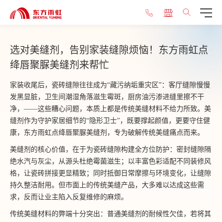
选对美缝剂，告别家装缝隙烦恼！东方雨虹点
绛唇聚脲美缝剂来帮忙
家装收尾后，瓷砖缝隙往往成为“藏污纳垢重灾区”：客厅缝隙慢慢
发黑显脏，卫生间潮湿角落滋生霉斑，厨房油污渗进缝里擦不干
净，——这些糟心问题，本质上都是传统美缝材料不给力所致。美
缝剂作为守护家居细节的“隐形卫士”，既要撑起颜值，更要守住健
康，东方雨虹点绛唇聚脲美缝剂，专为破解传统美缝痛点而来。
美缝剂的核心价值，在于为瓷砖缝隙构建全方位防护：密封缝隙隔
绝水汽与灰尘，从源头杜绝霉菌滋生；以丰富色彩适配不同装修风
格，让瓷砖拼接更显精致；同时抵御日常摩擦与环境变化，让缝隙
持久整洁耐用。但市面上的传统美缝产品，大多难以达成这些需
求，反而让业主陷入反复维修的麻烦。
传统美缝材料的弊端十分突出：普通美缝剂的耐候性欠佳，若将其