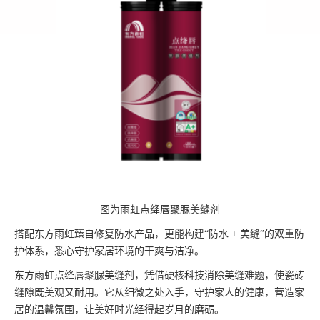
图为雨虹点绛唇聚脲美缝剂
搭配东方雨虹臻自修复防水产品，更能构建“防水 + 美缝”的双重防
护体系，悉心守护家居环境的干爽与洁净。
东方雨虹点绛唇聚脲美缝剂，凭借硬核科技消除美缝难题，使瓷砖
缝隙既美观又耐用。它从细微之处入手，守护家人的健康，营造家
居的温馨氛围，让美好时光经得起岁月的磨砺。