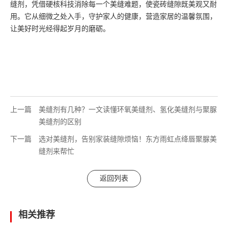
缝剂，凭借硬核科技消除每一个美缝难题，使瓷砖缝隙既美观又耐
用。它从细微之处入手，守护家人的健康，营造家居的温馨氛围，
让美好时光经得起岁月的磨砺。
上一篇
美缝剂有几种？一文读懂环氧美缝剂、氢化美缝剂与聚脲
美缝剂的区别
下一篇
选对美缝剂，告别家装缝隙烦恼！东方雨虹点绛唇聚脲美
缝剂来帮忙
返回列表
相关推荐