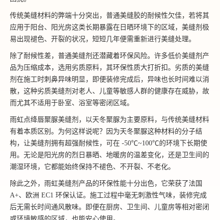
传统美缝材料的弊端十分突出，普通美缝胶的耐候性欠佳，若将其
应用于阳台、阳光房这类长期暴露在日晒环境下的区域，美缝剂极
易出现褪色、开裂的状况，短短几年便需重新进行美缝处理。
除了耐候性差，普通美缝剂还潜藏着环保风险。许多低价美缝剂产
品为压缩成本，选用劣质原料，其环保性质大打折扣。劣质的美缝
剂在施工时刺鼻异味明显，即便装修完成后，异味也长时间难以消
散，这种劣质美缝剂对老人、儿童等敏感人群的健康存在威胁，故
而尤其不适用于卧室、浴室等密闭区域。
雨虹点绛唇聚脲美缝剂，以天冬聚脲为主要原料，与传统美缝材料
有着本质区别。为何这样说呢？因为天冬聚脲这种材料的分子结
构，让美缝剂拥有超强耐候性，可在 -50℃~100℃的环境下长期使
用。无论是阳光房的烈日暴晒、地暖房的温差变化，还是卫生间的
潮湿环境，它都能始终保持不褪色、不开裂、不老化。
除此之外，雨虹美缝剂产品的环保性能十分出色，它荣获了法国
A+、欧洲 EC1 环保认证。施工过程中毫无刺激性气味，装修完成
后无需长时间通风散味。即便在厨房、卫生间、儿童房等相对密闭
或环境敏感的区域，也能安心使用。