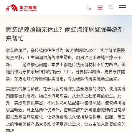
家装缝隙烦恼无休止？雨虹点绛唇聚脲美缝剂
来帮忙
家装收尾后，瓷砖缝隙往往成为“藏污纳垢重灾区”：客厅缝隙慢慢
发黑显脏，卫生间潮湿角落滋生霉斑，厨房油污渗进缝里擦不干
净，——这些糟心问题，本质上都是传统美缝材料不给力所致。美
缝剂作为守护家居细节的“隐形卫士”，既要撑起颜值，更要守住健
康，东方雨虹点绛唇聚脲美缝剂，专为破解传统美缝痛点而来。
美缝剂的核心价值，在于为瓷砖缝隙打造全方位的防护。使用美缝
剂能够密封缝隙，隔绝水汽与灰尘，从源头上杜绝霉菌滋生。此
外，美缝剂颜色丰富，不同色彩可适配各种装修风格，使瓷砖拼接
更显精致。除上述两个优点外，使用美缝剂还可抵御瓷砖的日常摩
擦以及基层环境变化，让瓷砖缝隙长久保持整洁耐用。然而，市面
上的传统美缝产品大多难以满足这些需求，让业主陷入反复维修的
困扰。