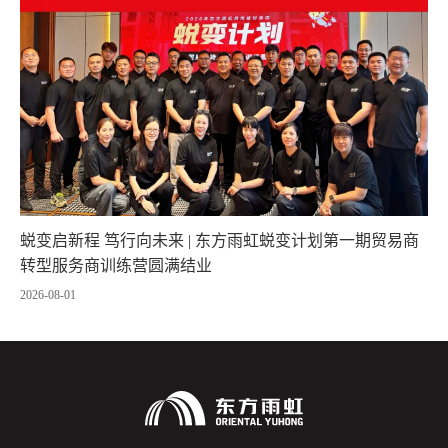
蜕变启新程 笃行向未来 | 东方雨虹蜕变计划第一期贸易商
转型服务商训练营圆满结业
2026-08-01