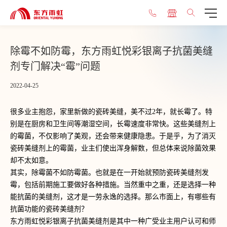
除霉不如防霉，东方雨虹悦彩银离子抗菌美缝
剂专门解决“霉”问题
2022-04-25
很多业主抱怨，家里新做的瓷砖美缝，美不过2年，就长霉了。特
别是在厨房和卫生间等潮湿空间，长霉速度非常快。这些美缝剂上
的霉菌，不仅影响了美观，还会带来健康隐患。于是乎，为了消灭
瓷砖美缝剂上的霉菌，业主们使出浑身解数，但总体来说除菌效果
却不太如意。
其实，除霉菌不如防霉菌。也就是在一开始就预防瓷砖美缝剂发
霉，包括前期施工要做好各种措施。当然重中之重，还是选择一种
能抗菌的美缝剂，这才是一劳永逸的选择。那么市面上，有哪些有
抗菌功能的瓷砖美缝剂？
东方雨虹
悦彩银离子抗菌美缝剂是其中一种广受业主用户认可和师