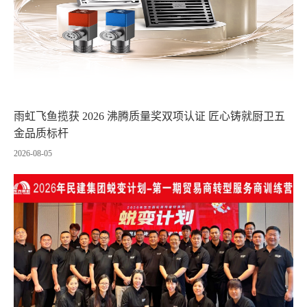
雨虹飞鱼揽获 2026 沸腾质量奖双项认证 匠心铸就厨卫五
金品质标杆
2026-08-05