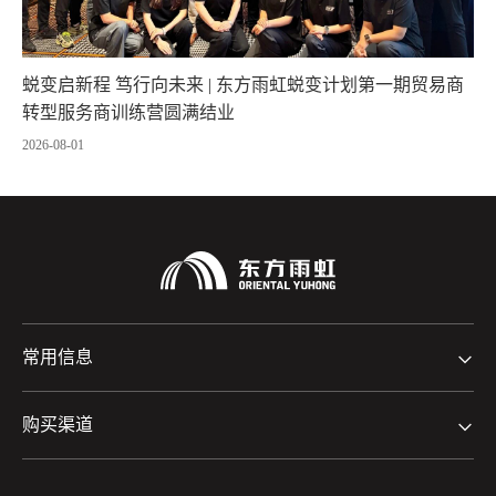
蜕变启新程 笃行向未来 | 东方雨虹蜕变计划第一期贸易商
转型服务商训练营圆满结业
2026-08-01
常用信息
购买渠道