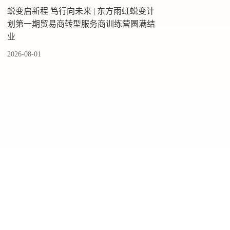
蜕变启新程 笃行向未来 | 东方雨虹蜕变计
划第一期贸易商转型服务商训练营圆满结
业
2026-08-01