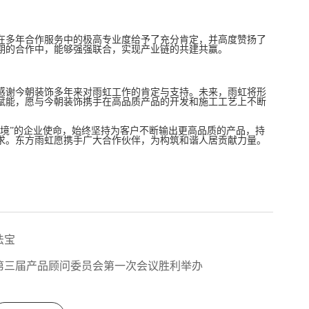
在多年合作服务中的极高专业度给予了充分肯定，并高度赞扬了
期的合作中，能够强强联合，实现产业链的共建共赢。
感谢今朝装饰多年来对雨虹工作的肯定与支持。未来，雨虹将形
饰赋能，愿与今朝装饰携手在高品质产品的开发和施工工艺上不断
环境”的企业使命，始终坚持为客户不断输出更高品质的产品，持
求。东方雨虹愿携手广大合作伙伴，为构筑和谐人居贡献力量。
法宝
第三届产品顾问委员会第一次会议胜利举办