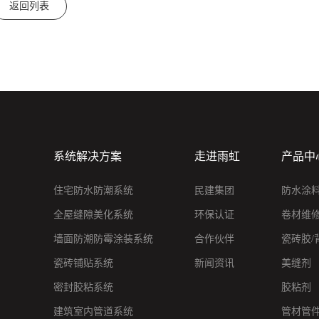
返回列表
系统解决方案
走进雨虹
产品中
住宅防水防潮系统
民建集团
防水涂
全屋缝隙美化系统
环保认证
卷材维
墙面防潮防霉涂装系统
合作伙伴
瓷砖胶/
瓷砖铺贴系统
新闻资讯
美缝剂
密封胶粘系统
胶粘剂
建筑室内管道系统
管材管