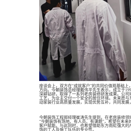
座谈会上，双方在“成就客户”的共同价值观基础
方向。今朝装饰总经理戴伟平先生表示，成立于19
深耕钻研，取得了一系列老房装修研发成果。公司
工艺，为业主交付一个安全的居住环境。未来愿与
动家装行业高质量发展，实现优势互补，共同发展
今朝装饰工程部经理崔涛先生提到，在老房装修领域
“今朝装饰有场地、有人员、有课题”，希望在未
客户赋能。与此同时，也希望借助东方雨虹强大的
饰的工人及施工队伍的专业性。