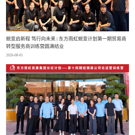
蜕变启新程 笃行向未来 | 东方雨虹蜕变计划第一期贸易商
转型服务商训练营圆满结业
2026-08-01