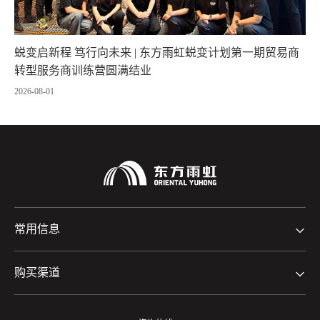
蜕变启新程 笃行向未来 | 东方雨虹蜕变计划第一期贸易商
转型服务商训练营圆满结业
2026-08-01
常用信息
购买渠道