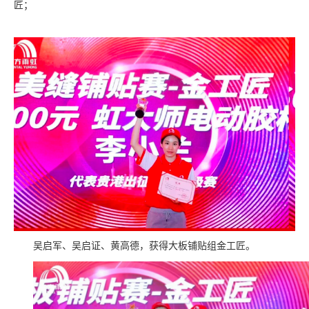
匠；
吴启军、吴启证、黄高德，获得大板铺贴组金工匠。