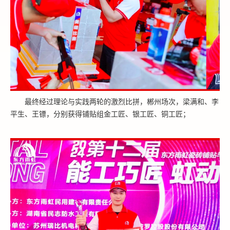
最终经过理论与实践两轮的激烈比拼，郴州场次，梁满和、李
平生、王镖，分别获得铺贴组金工匠、银工匠、铜工匠；