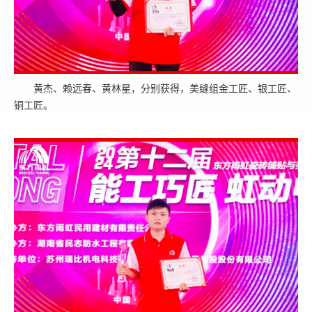
黄杰、赖远春、黄林星，分别获得，美缝组金工匠、银工匠、
铜工匠。