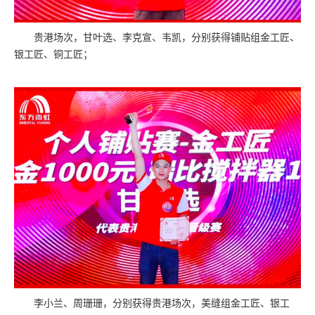
贵港场次，甘叶选、李克宣、韦凯，分别获得铺贴组金工匠、
银工匠、铜工匠；
李小兰、周珊珊，分别获得贵港场次，美缝组金工匠、银工