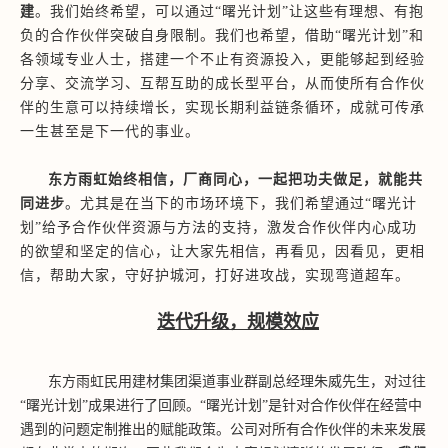
建
。我们始终希望，可以通过
“曙光计划”让这些有理想、有抱
负的合作伙伴突破自身限制。我们也希望，借助“曙光计划”和
各领域专业人士，搭建一个不止有资源投入，更能够起到经验
分享、交流学习、互帮互助的成长型平台，从而使所有合作伙
伴的生意可以持续增长，实现长期利益链条循环，成就可传承
一生甚至是下一代的事业。
东方雨虹始终相信，厂商同心，一起把功夫做足，就能共
同进步
。尤其是在当下的市场环境下，我们希望通过
“曙光计
划”给予合作伙伴资源与方法的支持，激发合作伙伴内心成功
的欲望和坚定的信心，让大家先相信，再看见，因看见，更相
信，帮助大家，守好护城河，打好进攻战，实现弯道超车。
迭代升级，规模效应
东方雨虹民用建材集团渠道事业群副总经理朱威先生，对过往
“曙光计划”成果进行了回顾。“曙光计划”是针对合作伙伴在经营中
遇到的问题定制推出的赋能政策。公司对所有合作伙伴的未来发展