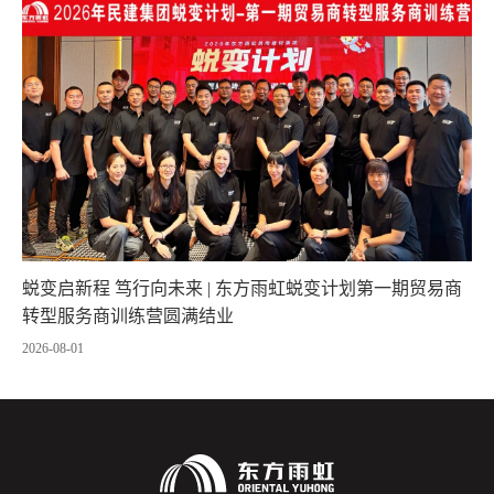
蜕变启新程 笃行向未来 | 东方雨虹蜕变计划第一期贸易商
转型服务商训练营圆满结业
2026-08-01