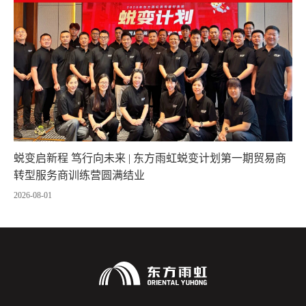
蜕变启新程 笃行向未来 | 东方雨虹蜕变计划第一期贸易商
转型服务商训练营圆满结业
2026-08-01