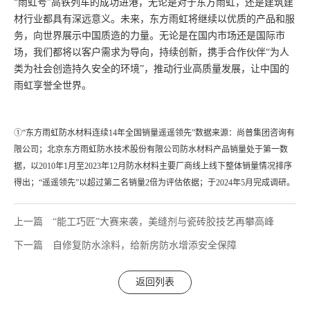
“雨虹号”高铁列车的成功进港，无论是对于东方雨虹，还是建筑建
材行业都具有深远意义。未来，东方雨虹将继续以优质的产品和服
务，向世界展示中国质造的力量。无论是在国内市场还是国际市
场，我们都将以客户需求为导向，持续创新，携手合作伙伴“为人
类为社会创造持久安全的环境”，推动行业高质量发展，让中国的
雨虹享誉全世界。
①“东方雨虹防水材料连续14年全国销量遥遥领先”数据来源：尚普集团咨询有
限公司；北京东方雨虹防水技术股份有限公司防水材料产品销量处于第一数
据，以2010年1月至2023年12月防水材料主要厂商线上线下整体销量情况排序
得出；“遥遥领先”以超过第二名销量2倍为评估依据；于2024年5月完成调研。
上一篇
“能工巧匠”大赛来袭，美缝剂与瓷砖胶技艺再攀高峰
下一篇
自修复防水涂料，给新房防水增添安全保障
返回列表