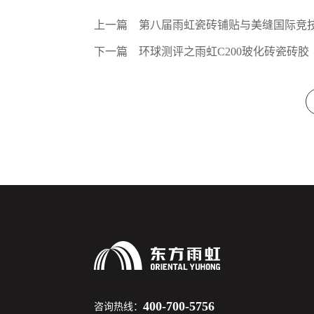
上一篇
第八届雨虹瓷砖铺贴与美缝国际竞
下一篇
环球测评之雨虹C200玻化砖瓷砖胶
400-700-5756
咨询热线：