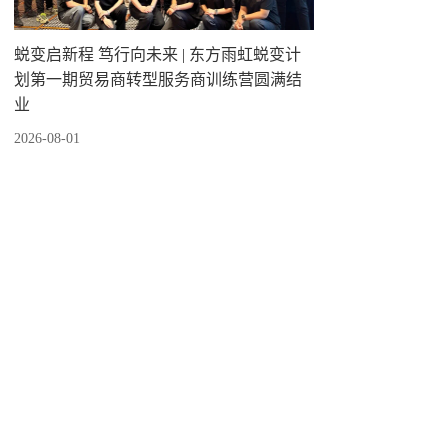
蜕变启新程 笃行向未来 | 东方雨虹蜕变计
划第一期贸易商转型服务商训练营圆满结
业
2026-08-01