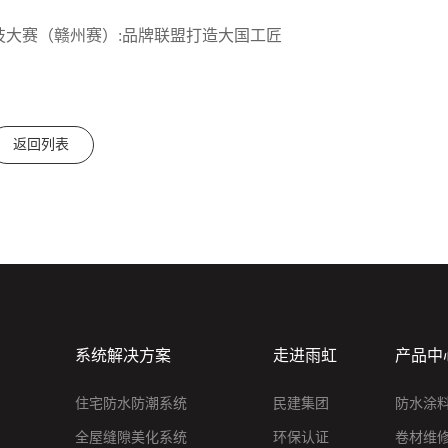
技大赛（赣州赛）:品牌联盟打造大国工匠
返回列表
系统解决方案
走进雨虹
产品中
住宅防水防潮系统
民建集团
防水涂
全屋缝隙美化系统
环保认证
卷材维