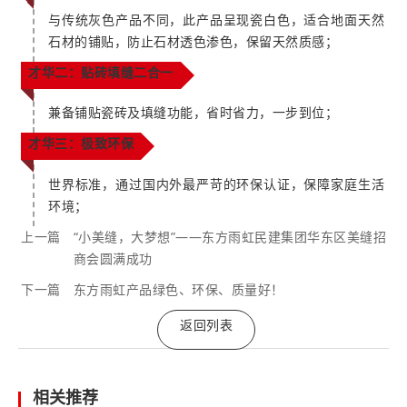
与传统灰色产品不同，此产品呈现瓷白色，适合地面天然
石材的铺贴，防止石材透色渗色，保留天然质感；
才华二：贴砖填缝二合一
兼备铺贴瓷砖及填缝功能，省时省力，一步到位；
才华三：极致环保
世界标准，通过国内外最严苛的环保认证，保障家庭生活
环境；
上一篇
“小美缝，大梦想”——东方雨虹民建集团华东区美缝招
商会圆满成功
下一篇
东方雨虹产品绿色、环保、质量好！
返回列表
相关推荐