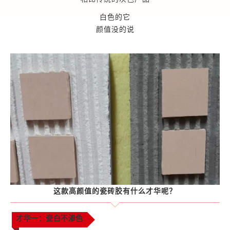
白色的它
颜值没的说
这款高颜值的瓷砖胶有什么才华呢？
才华一：瓷白不渗色