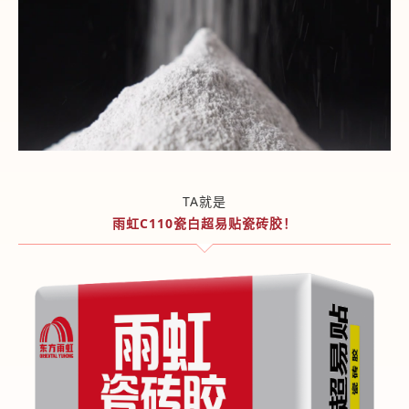
TA就是
雨虹C110瓷白超易贴瓷砖胶！