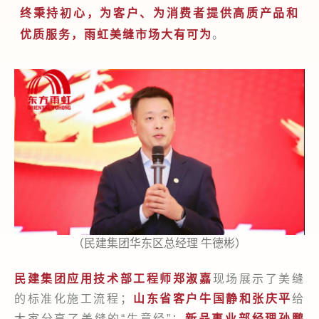
终秉持初心，为客户、为消费者提供高质产品和
优质服务，雨虹美缝市场大有可为
。
（民建集团华东区总经理 牛德彬）
民建集团应用技术部工程师郑
淑嘉
现场展示了美缝
的标准化施工流程；
山东省客户
牛国静和张庆平
给
大家分享了美缝的“生意经”；
新品事业部经理孙鹏