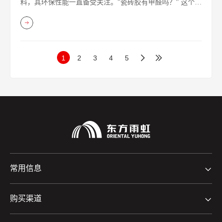
料，其环保性能一直备受关注。"瓷砖胶有甲醛吗？" 这个问
题成为很多业主，尤其是有老人、小孩和孕妇的家庭在装修
时的核心顾虑。今天，我们从成分、标准、检测和选购四个
维度，为你全面解析瓷砖胶的甲醛问题。
1
2
3
4
5
常用信息
购买渠道