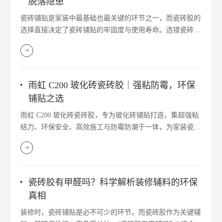
脱落隐患
瓷砖铺贴是家装中最基础也最关键的环节之一，而瓷砖胶的
选择直接决定了瓷砖铺贴的牢固度与使用寿命。选错瓷砖
胶，不仅会导致瓷砖空鼓、脱落，还可能引发渗水、返潮等
一系列问题，带来高昂的返工成本。作为防水粘结一体化解
决方案专家，东方雨虹凭借三十余年专业经验，为您提供全
面的瓷砖胶选购指南，助您轻松选对产品，打造稳固持久的
雨虹 C200 玻化砖瓷砖胶｜强粘防霉，环保
家装空间。
铺贴之选
雨虹 C200 玻化砖瓷砖胶，专为玻化砖铺贴打造，集超强粘
结力、环保安全、高效施工与防霉防潮于一体，为家装瓷砖
铺贴提供稳定可靠的专业解决方案。
瓷砖胶有甲醛吗？科学解析装修辅料的环保
真相
装修时，瓷砖铺贴是必不可少的环节，而瓷砖胶作为关键辅