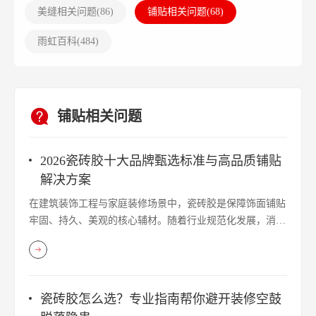
美缝相关问题(
86
)
铺贴相关问题(
68
)
雨虹百科(
484
)
铺贴相关问题
2026瓷砖胶十大品牌甄选标准与高品质铺贴
解决方案
在建筑装饰工程与家庭装修场景中，瓷砖胶是保障饰面铺贴
牢固、持久、美观的核心辅材。随着行业规范化发展，消费
者及工程方在选材时，多会参考瓷砖胶十大品牌行业榜单，
以此作为产品品质、技术实力与服务能力的重要评判依据。
行业头部品牌始终以国家标准为核心准则，聚焦铺贴痛点迭
代产品、优化工艺，推动瓷砖胶行业从基础铺贴向高品质、
瓷砖胶怎么选？专业指南帮你避开装修空鼓
系统化、绿色化方向升级。