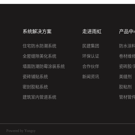
系统解决方案
走进雨虹
产品中
住宅防水防潮系统
民建集团
防水涂
全屋缝隙美化系统
环保认证
卷材维
墙面防潮防霉涂装系统
合作伙伴
瓷砖胶/
瓷砖铺贴系统
新闻资讯
美缝剂
密封胶粘系统
胶粘剂
建筑室内管道系统
管材管
Powered by Yongsy