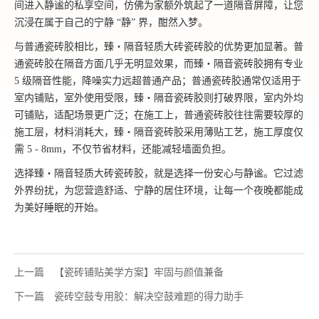
间进入静谧的私享空间，仿佛为家额外筑起了一道隔音屏障，让您
沉浸在属于自己的宁静 “静” 界，酣然入梦。
与普通瓷砖胶相比，臻・隔音轻质大砖瓷砖胶的优势更加显著。普
通瓷砖胶在隔音方面几乎无明显效果，而臻・隔音瓷砖胶拥有专业
5 级隔音性能，降噪实力远超普通产品；普通瓷砖胶通常仅适用于
室内铺贴，室外使用受限，臻・隔音瓷砖胶则打破界限，室内外均
可铺贴，适配场景更广泛；在施工上，普通瓷砖胶往往需要较厚的
施工层，材料消耗大，臻・隔音瓷砖胶采用薄贴工艺，施工厚度仅
需 5 - 8mm，不仅节省材料，还能减轻墙面负担。
选择臻・隔音轻质大砖瓷砖胶，就是选择一份安心与静谧。它过滤
外界纷扰，为您营造舒适、宁静的居住环境，让每一个夜晚都能成
为美好睡眠的开始。
上一篇
【瓷砖铺贴美学方案】牢固与颜值兼备
下一篇
瓷砖空鼓专用胶：解决空鼓难题的得力助手