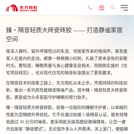
臻・隔音轻质大砖瓷砖胶 —— 打造静谧家居
空间
夜深人静时，窗外呼啸而过的车流、邻居家传来的喧闹声，甚至是
家人在屋内的走动，都像一根根细小的刺，扎破了原本该有的安眠
时光。要知道，睡眠质量与身心健康息息相关，而刚刚实施的《住
宅项目规范》，也对现代住宅的隔音标准提出了更高要求。
在隔音技术的探索之路上，东方雨虹从未止步。凭借持续的科技创
新，推出一系列高性能隔音降噪产品，其中臻・隔音轻质大砖瓷砖
胶，更是成为众多家庭守护睡眠的得力助手。
臻・隔音轻质大砖瓷砖胶，就像一位隐形的睡眠守护者，以卓越的
性能为您隔绝外界纷扰。它不仅通过权威 5 级隔音认证，能有效降
低超过 30 分贝的噪音，更采用航天级高圆径玻璃微珠，让您一键
开启居家 “静音模式”。无论窗外多么人声鼎沸，关上家门，便能瞬