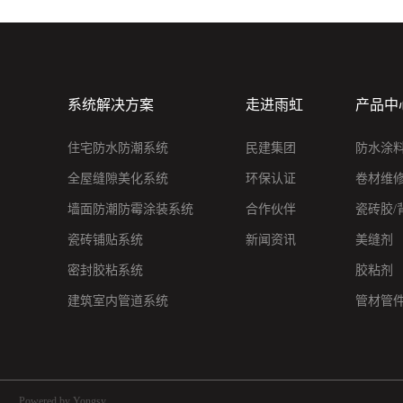
系统解决方案
走进雨虹
产品中
住宅防水防潮系统
民建集团
防水涂
全屋缝隙美化系统
环保认证
卷材维
墙面防潮防霉涂装系统
合作伙伴
瓷砖胶/
瓷砖铺贴系统
新闻资讯
美缝剂
密封胶粘系统
胶粘剂
建筑室内管道系统
管材管
Powered by Yongsy