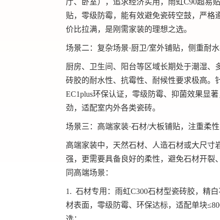
厅、卧室），追求经济实用，雨虹C90超易
贴，零级防霉，能有效避免瓷砖空鼓，严格
价比拉满，是刚需家装的理想之选。
场景二：复杂场景·厨卫/室外铺贴，侧重耐
厨房、卫生间、阳台等区域长期处于潮湿、
砖胶的耐水性、抗霉性、耐候性要求极高。
EC1plus环保认证，零级防霉、抑菌效果
劲，适配室内外各类瓷砖。
场景三：高端家装·石材/大板铺贴，注重柔
高端家装中，天然石材、人造石材或大尺寸岩板（
强，更需要具备良好的柔性，避免石材开裂
同高端场景：
1. 石材专用：雨虹C300石材型瓷砖胶，
材表面，零级防霉、环保达标，适配单块≤80
选；