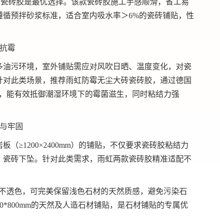
贴瓷砖胶是
最优
选择。该款瓷砖胶施工手感顺滑，省工易
遵循预拌砂浆标准，适合室内吸水率＞6%的瓷砖铺贴，性
水抗霉
多油污环境，室外铺贴需应对风吹日晒、温度变化，对瓷
针对此类场景，推荐雨虹防霉无尘大砖瓷砖胶，通过德国
显著，能有效抵御潮湿环境下的霉菌滋生，同时粘结力强
性与牢固
≥1200×2400mm）的铺贴，不仅要求瓷砖胶粘结力
、瓷砖下坠。针对此类需求，雨虹两款瓷砖胶精准适配不
精白不透色，可完美保留浅色石材的天然质感，避免污染石
0*800mm的天然及人造石材铺贴，是石材铺贴的专属优