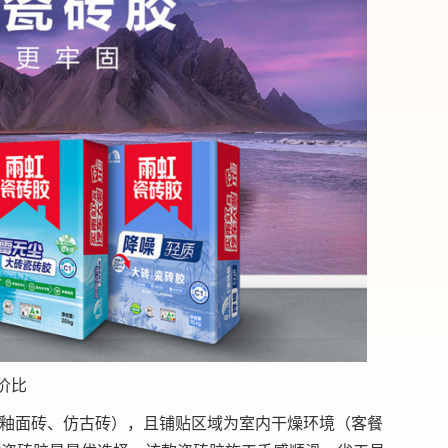
价比
砖（如釉面砖、仿古砖），且铺贴区域为室内干燥环境（客餐