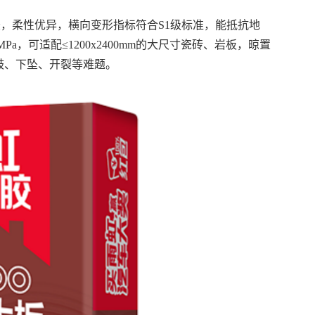
砖胶，柔性优异，横向变形指标符合S1级标准，能抵抗地
a，可适配≤1200x2400mm的大尺寸瓷砖、岩板，晾置
鼓、下坠、开裂等难题。