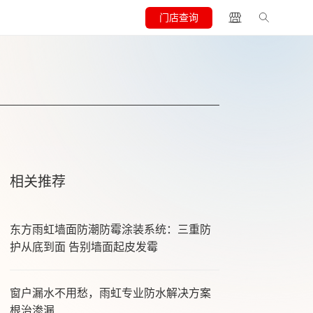
门店查询
相关推荐
东方雨虹墙面防潮防霉涂装系统：三重防
护从底到面 告别墙面起皮发霉
窗户漏水不用愁，雨虹专业防水解决方案
根治渗漏