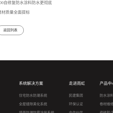
00自修复防水涂料防水更彻底
建材质量全面提标
返回列表
系统解决方案
走进雨虹
产品中
住宅防水防潮系统
民建集团
防水涂
全屋缝隙美化系统
环保认证
卷材维
墙面防潮防霉涂装系统
合作伙伴
瓷砖胶/