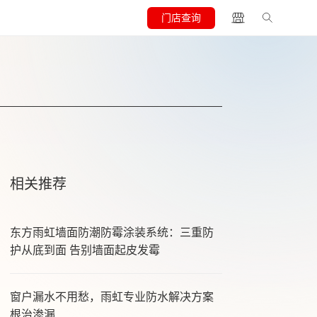
门店查询
相关推荐
东方雨虹墙面防潮防霉涂装系统：三重防
护从底到面 告别墙面起皮发霉
窗户漏水不用愁，雨虹专业防水解决方案
根治渗漏