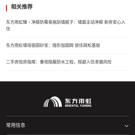
相关推荐
东方雨虹臻・净醛防霉易施刮墙腻子：墙面主动净醛 新房安心入
住
东方雨虹墙倍丽固砂宝：隐形加固网 锁住疏松基层
二手房验房指南：重视隐蔽防水工程，规避入住渗漏风险
常用信息