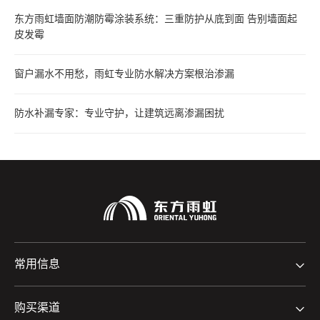
东方雨虹墙面防潮防霉涂装系统：三重防护从底到面 告别墙面起
皮发霉
窗户漏水不用愁，雨虹专业防水解决方案根治渗漏
防水补漏专家：专业守护，让建筑远离渗漏困扰
常用信息
购买渠道