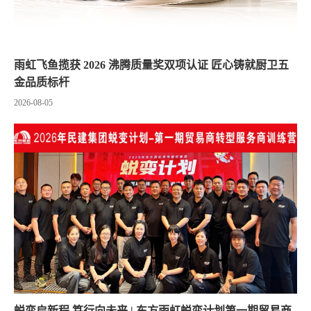
雨虹飞鱼揽获 2026 沸腾质量奖双项认证 匠心铸就厨卫五
金品质标杆
2026-08-05
蜕变启新程 笃行向未来 | 东方雨虹蜕变计划第一期贸易商