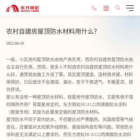
农村自建房屋顶防水材料用什么？
2022-04-19
一般，小区房的屋顶防水由地产商负责，而农村自建房屋顶防水由
业主自行负责。然而，
很多人不
知道
农村自建房屋顶防水材料
用什
么
好，通常就由施工方说了算
。其实
屋顶建造，选材很关键
，
材料
用得好，
日后居住不会潮湿
、
漏水，房子干爽透气、冬暖夏凉
、
居
住舒适。
那么有没有一种屋顶防水材料，既能用作屋顶防水，又能
有
很不错
的隔热作用？答案是肯定的。东方雨虹
HCA122丙烯酸防水涂料
（
屋面专用
）
就是为此量身定做的屋顶防水材料。
屋顶防水不同于室内防水，不但要应
对
严寒酷热、
风霜
雨雪等气候
变化，还要面对太阳紫外线照射、基层结构变形等问题。常规防水
涂料是无法满足以上要求的
，
而东方雨虹
HCA122丙烯酸防水涂料