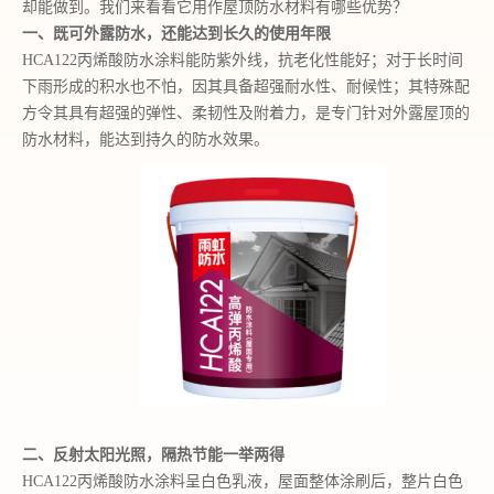
却
能做到。
我们
来
看看它用作屋顶防水材料有哪些优势？
一、
既可
外露防水
，还能达到长久的使用年限
HCA122丙烯酸防水涂料能防紫外线，抗老化性能好；对于长时间
下雨形成的积水也不怕，因其具备超强耐水性、耐候性；其特殊配
方令其具有
超
强的弹性、柔韧性及附着力，是专门针对外露屋顶的
防水材料，能达到持久的防水效果
。
二、
反射太阳光照，
隔热节能
一举两得
HCA122丙烯酸防水涂料呈白色乳液，屋面整体涂刷后，整片白色