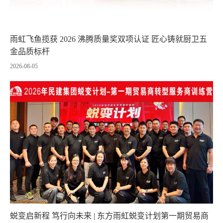
雨虹飞鱼揽获 2026 沸腾质量奖双项认证 匠心铸就厨卫五
金品质标杆
2026-08-05
蜕变启新程 笃行向未来 | 东方雨虹蜕变计划第一期贸易商