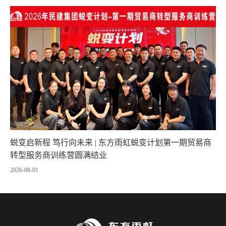
蜕变启新程 笃行向未来 | 东方雨虹蜕变计划第一期贸易商
转型服务商训练营圆满结业
2026-08-01