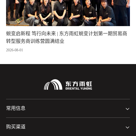
蜕变启新程 笃行向未来 | 东方雨虹蜕变计划第一期贸易商
转型服务商训练营圆满结业
2026-08-01
常用信息
购买渠道