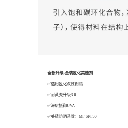
全新升级
-金装氢化美缝剂
✅
选用氢化改性树脂
✅
耐黄变升级
3.0
✅
深层抵御
UVA
✅
美缝防晒系数：
MF SPF30