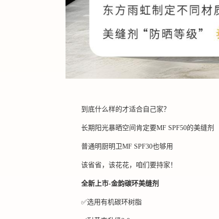
到底什么样的才适合自己家？
长期阳光暴晒空间肯定要
MF SPF50的美缝剂
普通明厨明卫
MF SPF30也够用
该省省，该花花，咱们要持家！
全新上市
-金韵碳环美缝剂
✅
选用有机碳环树脂