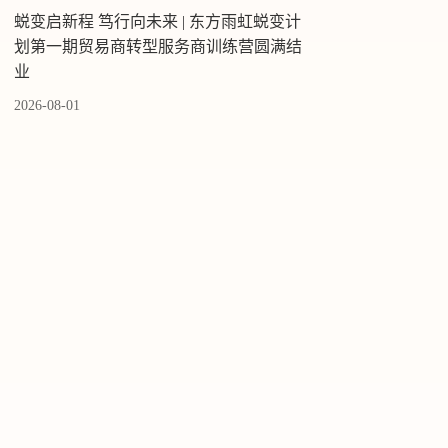
蜕变启新程 笃行向未来 | 东方雨虹蜕变计
划第一期贸易商转型服务商训练营圆满结
业
2026-08-01