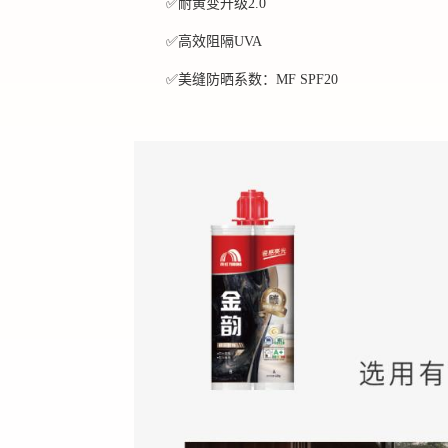
✅
耐黄变升级
2.0
✅
高效阻隔
UVA
✅
美缝防晒系数：
MF SPF20