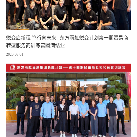
蜕变启新程 笃行向未来 | 东方雨虹蜕变计划第一期贸易商
转型服务商训练营圆满结业
2026-08-01