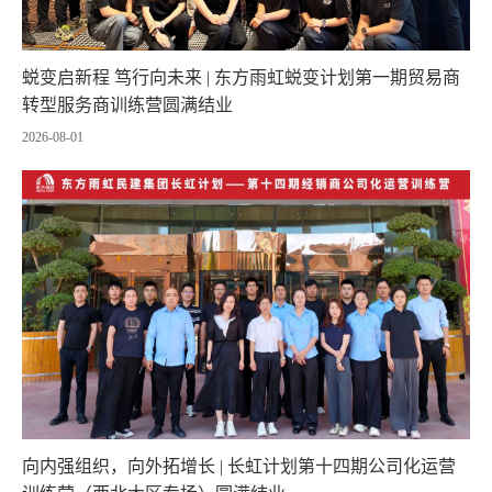
蜕变启新程 笃行向未来 | 东方雨虹蜕变计划第一期贸易商
转型服务商训练营圆满结业
2026-08-01
向内强组织，向外拓增长 | 长虹计划第十四期公司化运营