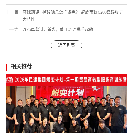
上一篇
环球测评 | 掉砖隐患怎样避免？ 起底雨虹C200瓷砖胶五
大特性
下一篇
匠心卓著湛江首发，能工巧匠携手起航
返回列表
相关推荐