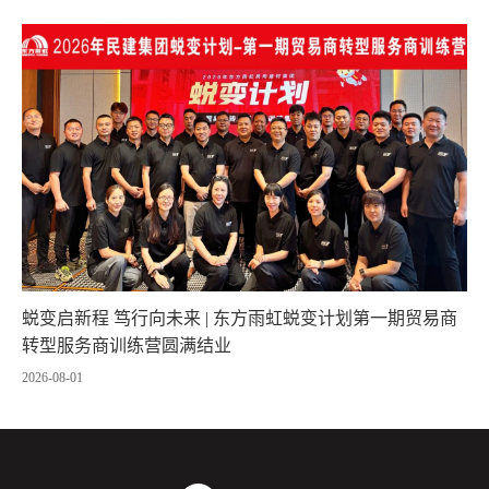
蜕变启新程 笃行向未来 | 东方雨虹蜕变计划第一期贸易商
转型服务商训练营圆满结业
2026-08-01