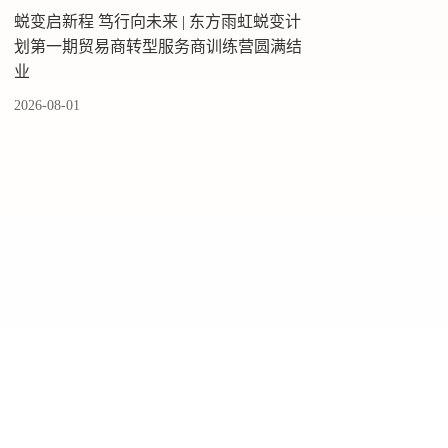
蜕变启新程 笃行向未来 | 东方雨虹蜕变计
划第一期贸易商转型服务商训练营圆满结
业
2026-08-01