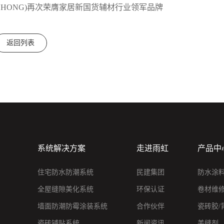
L YUHONG)再次荣膺家居新国货辅材行业领军品牌
返回列表
系统解决方案
走进雨虹
产品中
住宅防水防潮系统
民建集团
防水涂
全屋缝隙美化系统
环保认证
卷材维
墙面防潮防霉涂装系统
合作伙伴
瓷砖胶/
瓷砖铺贴系统
新闻资讯
美缝剂