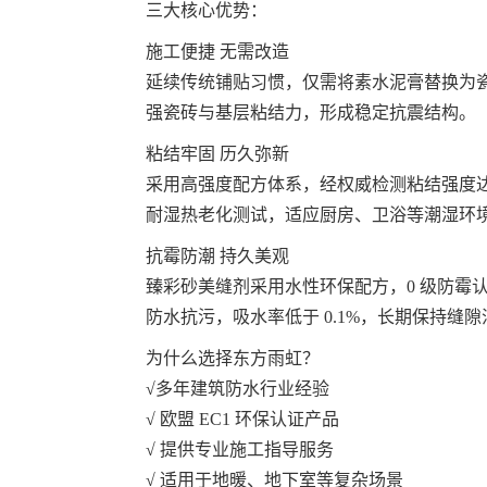
三大核心优势：
施工便捷 无需改造
延续传统铺贴习惯，仅需将素水泥膏替换为瓷
强瓷砖与基层粘结力，形成稳定抗震结构。
粘结牢固 历久弥新
采用高强度配方体系，经权威检测粘结强度达 C
耐湿热老化测试，适应厨房、卫浴等潮湿环
抗霉防潮 持久美观
臻彩砂美缝剂采用水性环保配方，0 级防霉认
防水抗污，吸水率低于 0.1%，长期保持缝
为什么选择东方雨虹？
√多年建筑防水行业经验
√ 欧盟 EC1 环保认证产品
√ 提供专业施工指导服务
√ 适用于地暖、地下室等复杂场景