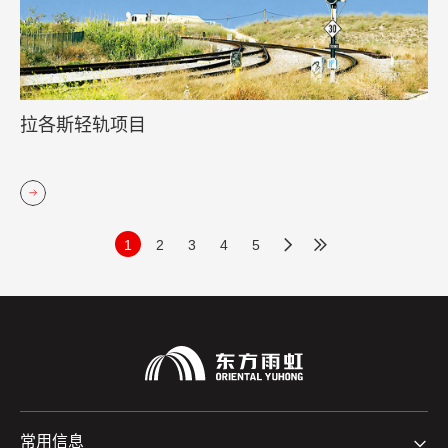
拉各斯轻轨项目
1
2
3
4
5
常用信息